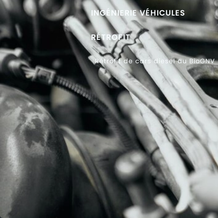
INGÉNIERIE VÉHICULES
RÉTROFIT
Rétrofit de cars diesel au BioGNV