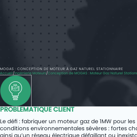
MOGAS : CONCEPTION DE MOTEUR À GAZ NATUREL STATIONNAIRE
Accueil
Ingénierie Moteurs
Conception de MOGAS : Moteur Gaz Naturel Station
PROBLEMATIQUE CLIENT
Le défi : fabriquer un moteur gaz de 1MW pour le
conditions environnementales sévères : fortes cha
ainsi qu’un réseau électrique défaillant ou inexist