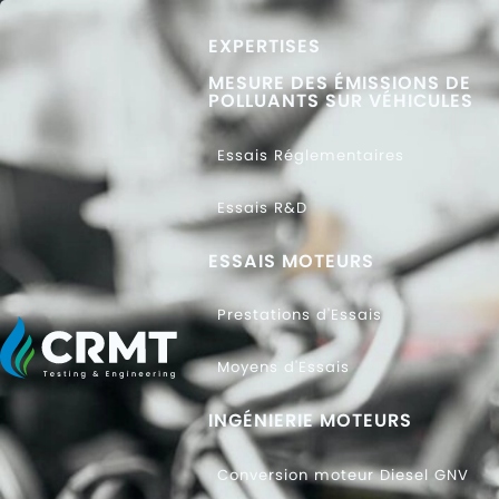
EXPERTISES
MESURE DES ÉMISSIONS DE
POLLUANTS SUR VÉHICULES
Essais Réglementaires
Essais R&D
ESSAIS MOTEURS
Prestations d'Essais
Moyens d'Essais
INGÉNIERIE MOTEURS
Conversion moteur Diesel GNV