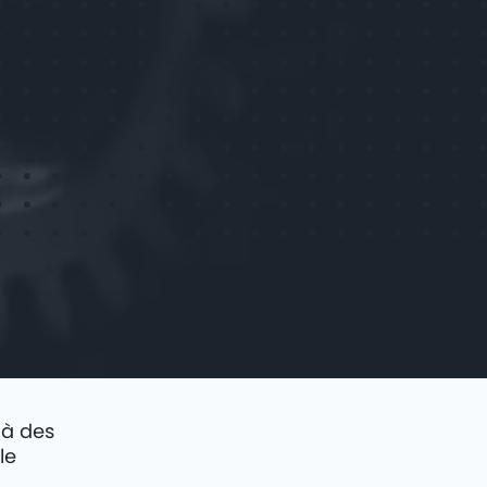
 à des
le