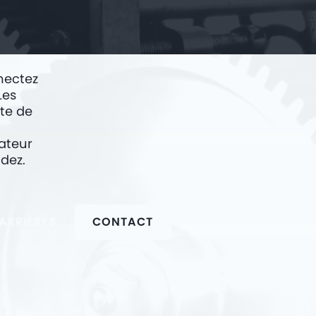
nectez
Les
rte de
ateur
ndez.
ARRIÈRES
CONTACT