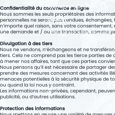
INGÉNIERIE VÉHICULES
Confidentialité du commerce en ligne
Nous sommes les seuls propriétaires des informatio
personnelles ne seront pas vendues, échangées, 
RÉTROFIT
n’importe quel raison, sans votre consentement, 
une demande et / ou une transaction, comme p
Rétrofit de cars diesel au BioGNV
Divulgation à des tiers
Nous ne vendons, n’échangeons et ne transférons 
tiers. Cela ne comprend pas les tierce parties de
à mener nos affaires, tant que ces parties convie
Nous pensons qu’il est nécessaire de partager des
prendre des mesures concernant des activités ill
menaces potentielles à la sécurité physique de tou
ou quand la loi nous y contraint.
Les informations non-privées, cependant, peuvent 
publicité, ou d’autres utilisations.
Protection des informations
Nous mettons en œuvre une variété de mesures de