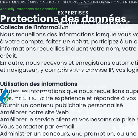
CRMT MESURE ÉMISSIONS RGPD : SÉCURISEZ VOS INFORMATIONS EN LIGN
Accueil
Protections des données
EXPERTISES
Protections des données
MESURE DES ÉMISSIONS DE
Collecte de l'information
POLLUANTS SUR VÉHICULES
Nous recueillons des informations lorsque vous vo
à votre compte, faites un achat, participez à un 
Essais Réglementaires
informations recueillies incluent votre nom, votr
crédit.
Essais R&D
En outre, nous recevons et enregistrons automati
et navigateur, y compris votre adresse IP, vos log
ESSAIS MOTEURS
Utilisation des informations
Prestations d'Essais
Toutes les informations que nous recueillons aupr
Personnaliser votre expérience et répondre à vos 
Moyens d'Essais
Fournir un contenu publicitaire personnalisé
Améliorer notre site Web
INGÉNIERIE MOTEURS
Améliorer le service client et vos besoins de pris
Vous contacter par e-mail
Conversion moteur Diesel GNV
Administrer un concours, une promotion, ou une