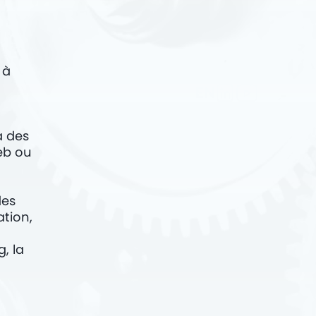
 à
EN
à des
Web ou
des
ation,
, la