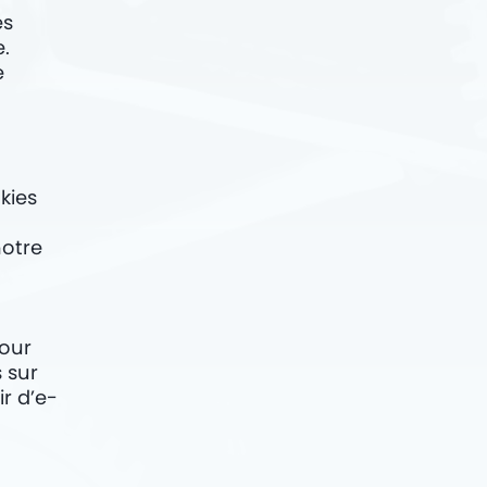
es
.
e
okies
notre
jour
 sur
r d’e-