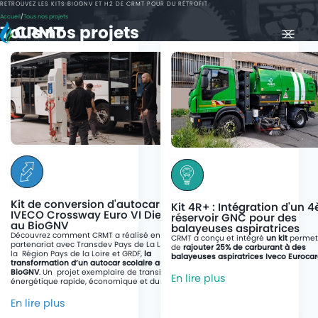
RETROUVEZ LES KITS BIOGNV ET H2 DE CRMT POUR DU RÉTROFIT
EN
Accueil
Tous nos projets
Tous nos projets
EXPERTISES
MESURE DES ÉMISSIONS DE POLLUANTS SUR VÉHICULES
Essais Réglementaires
Essais R&D
ESSAIS MOTEURS
Prestations d'Essais
Moyens d'Essais
Kit de conversion d'autocars
Kit 4R+ : Intégration d'un 
IVECO Crossway Euro VI Diesel
INGÉNIERIE MOTEURS
réservoir GNC pour des
au BioGNV
balayeuses aspiratrices
Découvrez comment CRMT a réalisé en
CRMT a conçu et intégré
un kit
permet
Conversion moteur Diesel GNV
partenariat avec Transdev Pays de La Loire,
de
rajouter 25% de carburant à des
la Région Pays de la Loire et GRDF,
la
balayeuses aspiratrices Iveco Eurocar
transformation d’un autocar scolaire au
INGÉNIERIE VÉHICULES
BioGNV
. Un projet exemplaire de transition
En lire plus
énergétique rapide, économique et durable.
RÉTROFIT
En lire plus