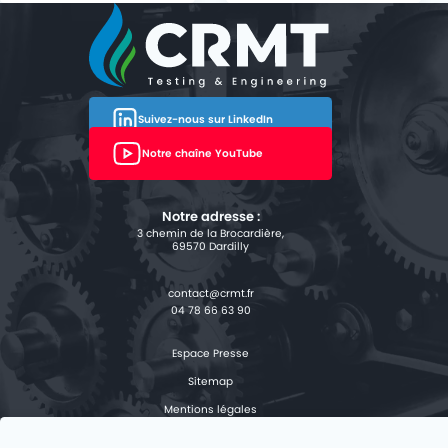
Rétrofit de cars diesel au BioGNV
PROJETS
KITS
SOCIÉTÉ
Suivez-nous sur LinkedIn
Notre chaîne YouTube
CARRIÈRES
CONTACT
Notre adresse :
3 chemin de la Brocardière,
69570 Dardilly
04 78 66 63 90
Espace Presse
Sitemap
Mentions légales
Protections des données