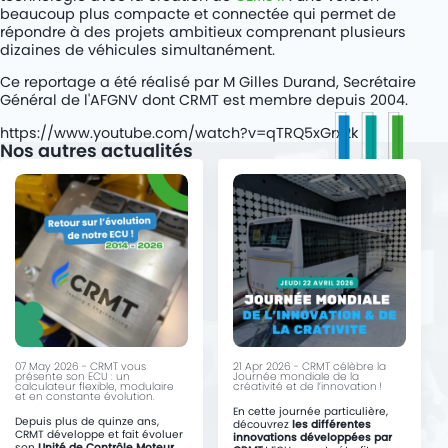
beaucoup plus compacte et connectée qui permet de
répondre à des projets ambitieux comprenant plusieurs
dizaines de véhicules simultanément.
Ce reportage a été réalisé par M Gilles Durand, Secrétaire
Général de l'AFGNV dont CRMT est membre depuis 2004.
https://www.youtube.com/watch?v=qTRQ5xGrx2k
Nos autres actualités
07 May 2026 - CRMT vous
21 Apr 2026 - CRMT célèbre la
présente son ECU : un
Journée mondiale de la
calculateur flexible, modulaire
créativité et de l’innovation !
et en constante évolution.
En cette journée particulière,
Depuis plus de quinze ans,
découvrez
les différentes
CRMT développe et fait évoluer
innovations développées par
son
Unité de Contrôle Moteur
,