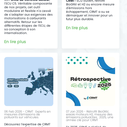
CRMT
! ECU ouvert, rétrofit
l'ECU C5. Véritable composante
BioGNV et H2 ou encore mesure
de nos projets, cet outil
d'émissions hors
modulaire et flexible n'a cessé
échappement, CRMT a su se
de s'adapter aux exigences des
démarquer et innover pour un
motorisations à carburants
futur plus durable.
alternatifs. Retour sur les
différentes étapes de l’ECU, de
En lire plus
sa conception à son
internalisation.
En lire plus
06 Feb 2026 - CRMT : Experts en
07 Jan 2026 - Rétrofit BioGNV,
mesures d’émissions de
essais moteurs H2, mesure des
polluants sur véhicules.
émissions polluantes : 2025, une
année clé pour CRMT
Découvrez l’expertise de CRMT