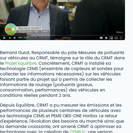
Rétrofit de cars diesel au BioGNV
PROJETS
KITS
SOCIÉTÉ
CARRIÈRES
Bernard Guiot, Responsable du pôle Mesures de polluants
sur véhicules au CRMT, témoigne sur le rôle du CRMT dans
CONTACT
le
Projet Equilibre
. Concrètement, CRMT a installé sa
technologie CEMS (ensemble de capteurs et sondes pour
collecter les informations nécessaires) sur les véhicules
faisant partie du projet qui a permis de collecter les
informations de roulage (polluants gazeux,
consommation, performances) des véhicules en
conditions réelles pendant 2 ans.
Depuis Equilibre, CRMT a pu mesurer les émissions et les
performances de plusieurs centaines de véhicules avec
sa technologie CEMS et PEMS OBS-ONE Horiba. Le retour
d'expérience, l'évolution des besoins du marché ainsi que
la demande croissante, ont amené CRMT à optimiser sa
technologie avec la création de
CEMS II
: une version