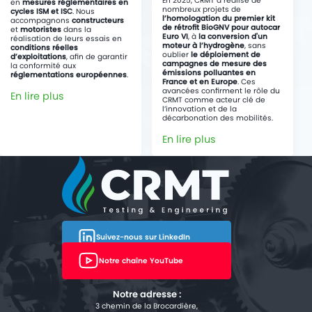
En 2025, CRMT a réalisé de
en
mesures réglementaires en
nombreux projets de
cycles ISM et ISC
. Nous
l’homologation du premier kit
accompagnons
constructeurs
de rétrofit BioGNV pour autocar
et
motoristes
dans la
Euro VI
, à
la conversion d'un
réalisation de leurs essais en
moteur à l’hydrogène
, sans
conditions réelles
oublier
le déploiement de
d’exploitations
, afin de garantir
campagnes de mesure des
la conformité aux
émissions polluantes en
réglementations européennes
.
France et en Europe
. Ces
avancées confirment le rôle du
En lire plus
CRMT comme acteur clé de
l’innovation et de la
décarbonation des mobilités.
En lire plus
Suivez-nous sur LinkedIn
Notre chaîne YouTube
Notre adresse :
3 chemin de la Brocardière,