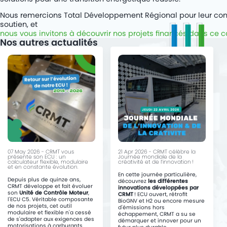
Nous remercions Total Développement Régional pour leur conf
soutien, et
nous vous invitons à découvrir nos projets financés dans ce ca
Nos autres actualités
07 May 2026 - CRMT vous
21 Apr 2026 - CRMT célèbre la
présente son ECU : un
Journée mondiale de la
calculateur flexible, modulaire
créativité et de l’innovation !
et en constante évolution.
En cette journée particulière,
Depuis plus de quinze ans,
découvrez
les différentes
CRMT développe et fait évoluer
innovations développées par
son
Unité de Contrôle Moteur
,
CRMT
! ECU ouvert, rétrofit
l'ECU C5. Véritable composante
BioGNV et H2 ou encore mesure
de nos projets, cet outil
d'émissions hors
modulaire et flexible n'a cessé
échappement, CRMT a su se
de s'adapter aux exigences des
démarquer et innover pour un
motorisations à carburants