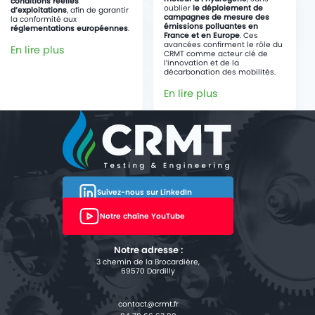
conditions réelles
oublier
le déploiement de
d’exploitations
, afin de garantir
campagnes de mesure des
la conformité aux
émissions polluantes en
réglementations européennes
.
France et en Europe
. Ces
avancées confirment le rôle du
En lire plus
CRMT comme acteur clé de
l’innovation et de la
décarbonation des mobilités.
En lire plus
Suivez-nous sur LinkedIn
Notre chaîne YouTube
Notre adresse :
3 chemin de la Brocardière,
69570 Dardilly