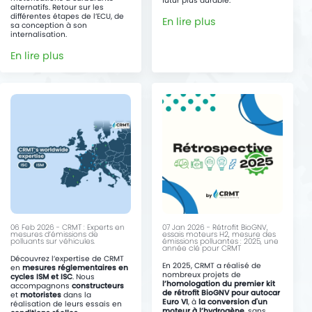
futur plus durable.
alternatifs. Retour sur les
différentes étapes de l’ECU, de
En lire plus
sa conception à son
internalisation.
En lire plus
06 Feb 2026 - CRMT : Experts en
07 Jan 2026 - Rétrofit BioGNV,
mesures d’émissions de
essais moteurs H2, mesure des
polluants sur véhicules.
émissions polluantes : 2025, une
année clé pour CRMT
Découvrez l’expertise de CRMT
En 2025, CRMT a réalisé de
en
mesures réglementaires en
nombreux projets de
cycles ISM et ISC
. Nous
l’homologation du premier kit
accompagnons
constructeurs
de rétrofit BioGNV pour autocar
et
motoristes
dans la
Euro VI
, à
la conversion d'un
réalisation de leurs essais en
moteur à l’hydrogène
, sans