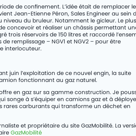
iode de confinement. L’idée était de remplacer le
ient Jean-Etienne Péron, Sales Engineer au sein 
u niveau du bruleur. Notamment le gicleur. Le plu
t de concevoir et réaliser un châssis permettant un
trois réservoirs de 150 litres et raccordé l’ense
ts de remplissage – NGV1 et NGV2 – pour être
e interlocuteur.
 juin l’exploitation de ce nouvel engin, la suite
camion fonctionnant au gaz naturel.
’offre en gaz sur sa gamme construction. Je pous
e qui songe à s’équiper en camions gaz et à déploy
 des rares carburants qui transforme un déchet en
naliste et propriétaire du site GazMobilité. La vers
naire
GazMobilité