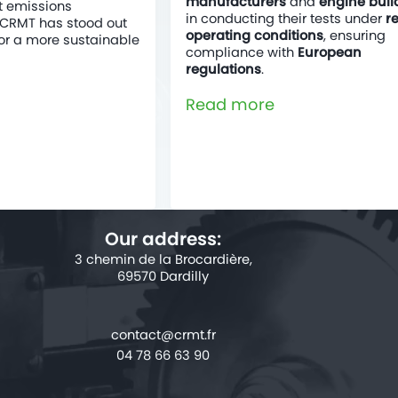
manufacturers
and
engine buil
t emissions
in conducting their tests under
r
CRMT has stood out
operating conditions
, ensuring
for a more sustainable
compliance with
European
regulations
.
Read more
Our address:
3 chemin de la Brocardière,
69570 Dardilly
04 78 66 63 90