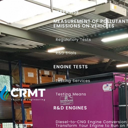
EXPERTISE
MEASUREMENT OF POLLUTAN
EMISSIONS ON VEHICLES
Regulatory Tests
R&D trials
ENGINE TESTS
Testing Services
Testing Means
R&D ENGINES
Diesel-to-CNG Engine Conversion:
Transform Your Engine to Run on 