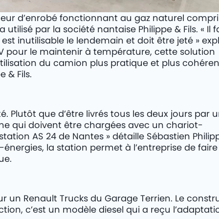
teur d’enrobé fonctionnant au gaz naturel comp
ilisé par la société nantaise Philippe & Fils. « Il f
st inutilisable le lendemain et doit être jeté » exp
 pour le maintenir à température, cette solution
’utilisation du camion plus pratique et plus cohére
 & Fils.
ité. Plutôt que d’être livrés tous les deux jours par 
ane qui doivent être chargées avec un chariot-
 station AS 24 de Nantes » détaille Sébastien Philip
-énergies, la station permet à l’entreprise de faire 
ue.
sur un Renault Trucks du Garage Terrien. Le constr
on, c’est un modèle diesel qui a reçu l’adaptati