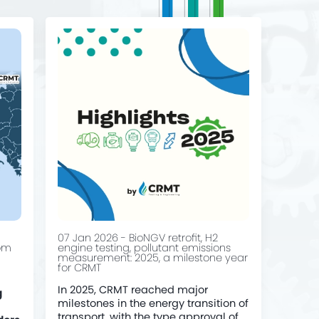
07 Jan 2026 - BioNGV retrofit, H2
rom
engine testing, pollutant emissions
measurement: 2025, a milestone year
for CRMT
In 2025, CRMT reached major
g
milestones in the energy transition of
transport, with the type approval of