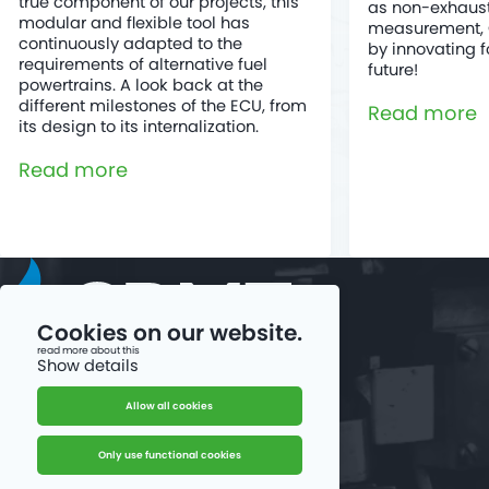
true component of our projects, this
as non-exhaus
modular and flexible tool has
measurement, 
continuously adapted to the
by innovating 
requirements of alternative fuel
future!
powertrains. A look back at the
different milestones of the ECU, from
Read more
its design to its internalization.
Read more
Cookies on our website.
read more about this
Show details
Follow us on LinkedIn
Allow all cookies
Notre chaîne YouTube
Only use functional cookies