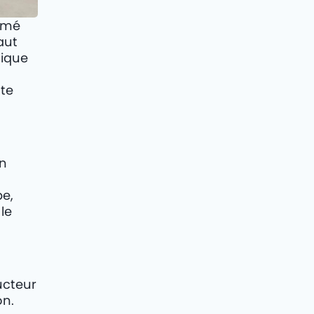
rimé
aut
lique
nte
un
pe,
le
ucteur
on.