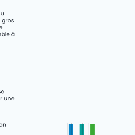
du
s gros
e
mble à
se
er une
ion