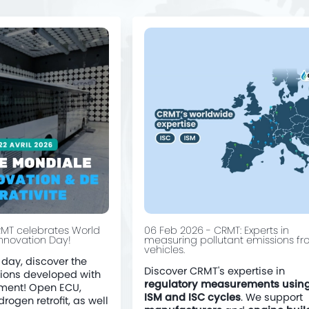
RMT celebrates World
06 Feb 2026 - CRMT: Experts in
Innovation Day!
measuring pollutant emissions f
vehicles.
 day, discover the
Discover CRMT's expertise in
tions developed with
regulatory measurements usin
ment! Open ECU,
ISM and ISC cycles
. We support
ogen retrofit, as well