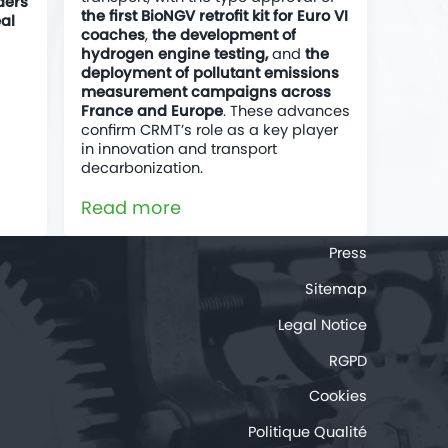
ders
the first BioNGV retrofit kit for Euro VI
eal
coaches
,
the development of
hydrogen engine testing,
and
the
deployment of pollutant emissions
measurement campaigns across
France and Europe
. These advances
confirm CRMT’s role as a key player
in innovation and transport
decarbonization.
Read more
Press
Sitemap
Legal Notice
RGPD
Cookies
Politique Qualité