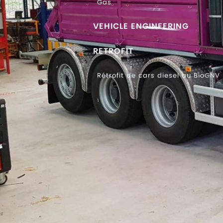
Gas
VEHICLE ENGINEERING
RETROFIT
Rétrofit de cars diesel au BioGNV