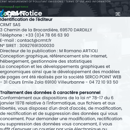
CRMT MEASUREMENT OF POLLUTANT EMISSIONS : TERMS OF USE AND INFORMATION
FR
Homepage
Legal Notice
Legal Notice
EXPERTISE
Identification de l'éditeur
MEASUREMENT OF POLLUTANT EMISSIONS ON VEHICLES
CRMT SAS
3 Chemin de la Brocardière, 69570 DARDILLY
Regulatory Tests
Téléphone : +33 (0)4 78 66 63 90
E-mail :
contact@crmt.fr
R&D trials
N° SIRET : 30927691300030
Directeur de la publication : M Romano ARTIOLI
ENGINE TESTS
Conception graphique, référencement site internet,
hébergement, gestionnaire des statistiques
Testing Services
La conception et les développements graphiques et
ergonomiques ainsi que le développement des modèles
de pages ont été réalisés par la société SERCO POINT WEB
Testing Means
- 31 Cours Emile Zola 69100 Villeurbanne - 04 72 10 93 50
R&D ENGINES
Traitement des données à caractère personnel
Conformément aux dispositions de la loi n° 78-17 du 6
Diesel-to-CNG Engine Conversion: Transform Your Engine to Run on Natural
Gas
janvier 1978 relative à l'informatique, aux fichiers et aux
libertés, vous disposez d'un droit d'accès, de modification,
VEHICLE ENGINEERING
de rectification et de suppression des données qui vous
concernent. Pour demander une modification, rectification
RETROFIT
ou suppression des données vous concernant, il vous
suffit d'envoyer un courrier par voie électronique ou